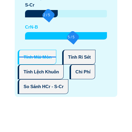
S-Cr
2 / 5
CrN-B
5 / 5
Tính Mài Mòn
Tính Rỉ Sét
Tính Lệch Khuôn
Chi Phí
So Sánh HCr - S-Cr