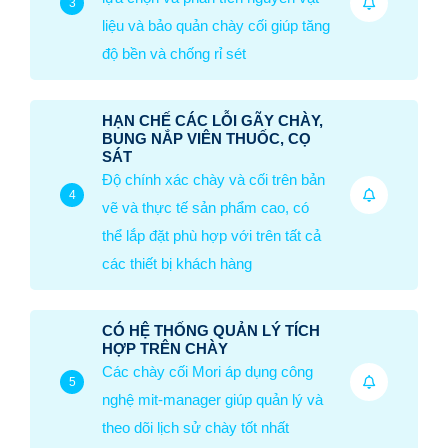
3
liệu và bảo quản chày cối giúp tăng
độ bền và chống rỉ sét
HẠN CHẾ CÁC LỖI GÃY CHÀY,
BUNG NẮP VIÊN THUỐC, CỌ
SÁT
Độ chính xác chày và cối trên bản
4
vẽ và thực tế sản phẩm cao, có
thể lắp đặt phù hợp với trên tất cả
các thiết bị khách hàng
CÓ HỆ THỐNG QUẢN LÝ TÍCH
HỢP TRÊN CHÀY
Các chày cối Mori áp dụng công
5
nghệ mit-manager giúp quản lý và
theo dõi lịch sử chày tốt nhất