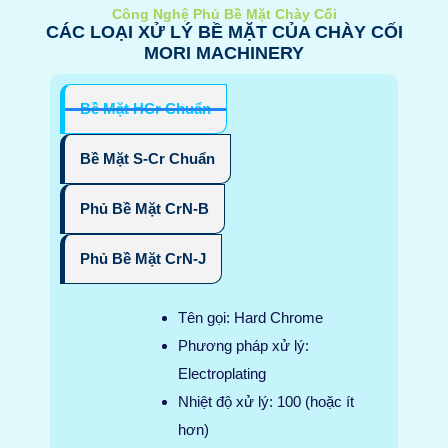
Công Nghệ Phủ Bề Mặt Chày Cối
CÁC LOẠI XỬ LÝ BỀ MẶT CỦA CHÀY CỐI
MORI MACHINERY
Bề Mặt HCr Chuẩn
Bề Mặt S-Cr Chuẩn
Phủ Bề Mặt CrN-B
Phủ Bề Mặt CrN-J
Tên gọi: Hard Chrome
Phương pháp xử lý:
Electroplating
Nhiệt độ xử lý: 100 (hoặc ít
hơn)