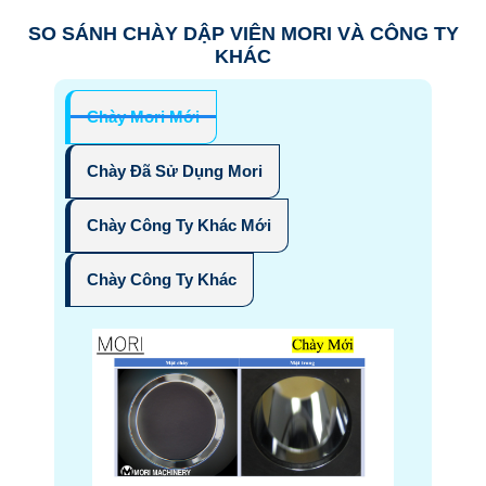
SO SÁNH CHÀY DẬP VIÊN MORI VÀ CÔNG TY
KHÁC
Chày Mori Mới
Chày Đã Sử Dụng Mori
Chày Công Ty Khác Mới
Chày Công Ty Khác