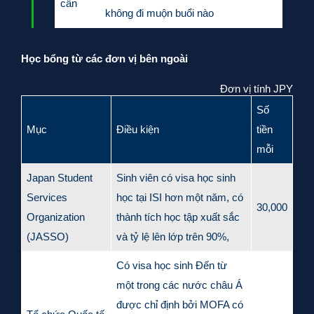
cần
không đi muộn buổi nào
Học bổng từ các đơn vị bên ngoài
Đơn vị tính JPY
Số
Mục
Điều kiện
tiền
mỗi
Japan Student
Sinh viên có visa học sinh
Services
học tại ISI hơn một năm, có
30,000
Organization
thành tích học tập xuất sắc
(JASSO)
và tỷ lệ lên lớp trên 90%,
Có visa học sinh Đến từ
một trong các nước châu Á
được chỉ định bởi MOFA có