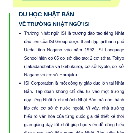
DU HỌC NHẬT BẢN
VỀ TRƯỜNG NHẬT NGỮ ISI
Trường Nhật ngữ ISI là trường đào tạo tiếng Nhật
đầu tiên của ISI Group được thành lập tại thành phố
Ueda, tỉnh Nagano vào năm 1992. ISI Language
School hiện có 05 cơ sở đào tạo: 2 cơ sở tại Tokyo
(Takadanobaba và Ikebukuro), cơ sở Kyoto, cơ sở
Nagano và cơ sở Harajuku.
ISI Corporation là một công ty giáo dục lớn tại Nhật
Bản. Tập đoàn không chỉ đầu tư vào một trường
dạy tiếng Nhật ở chi nhánh Nhật Bản mà còn thành
lập các cơ sở ở nước ngoài. Vì vậy, nhà trường
hiểu rõ văn hóa của từng quốc gia để thiết kế thời
gian giảng dạy tốt nhất giúp học viên dễ dàng hiểu
được mọi thứ liên quan đến Nhật Bản, văn hóa