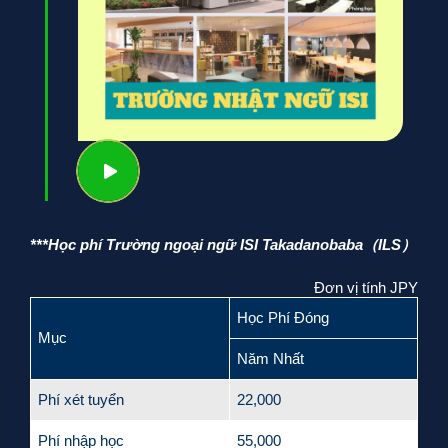
***Học phí Trường ngoại ngữ ISI Takadanobaba（ILS）
Đơn vị tính JPY
Học Phí Đóng
Mục
Năm Nhất
Phí xét tuyển
22,000
Phí nhập học
55,000