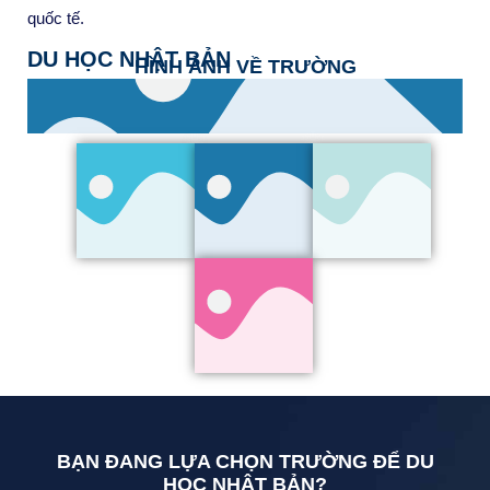
quốc tế.
DU HỌC NHẬT BẢN
HÌNH ẢNH VỀ TRƯỜNG
BẠN ĐANG LỰA CHỌN TRƯỜNG ĐỂ DU
HỌC NHẬT BẢN?