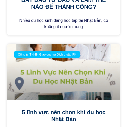
BẮT ĐẦU TỪ ĐÂU VÀ LÀM THẾ
NÀO ĐỂ THÀNH CÔNG?
Nhiều du học sinh đang học tập tại Nhật Bản, có
không ít người mong
Công ty TNHH Giáo dục và Dịch thuật IFK
5 lĩnh vực nên chọn khi du học
Nhật Bản