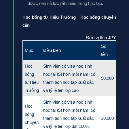
được nên nỗ lực rất nhiều trong học tập.
Học bổng từ Hiệu Trưởng
・
Học bổng chuyên
cần
Đơn vị tính JPY
Số
Mục
Điều kiện
tiền
Học
Sinh viên có visa học sinh
bổng
học tại ISI hơn một năm, có
50,000
từ Hiệu
thành tích học tập xuất sắc
Trưởng
và tỷ lệ lên lớp cao
Sinh viên có visa học sinh
Học
học tại ISI hơn một năm, có
bổng
thành tích học tập xuất sắc
30,000
chuyên
và tỷ lệ lên lớp đạt 100%,