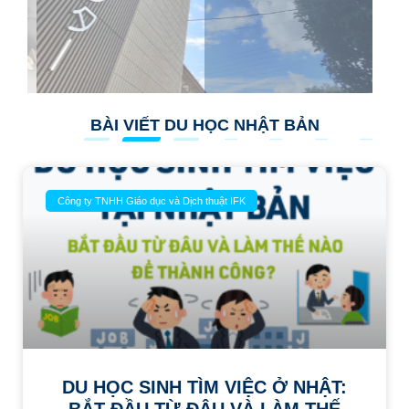
BÀI VIẾT DU HỌC NHẬT BẢN
Công ty TNHH Giáo dục và Dịch thuật IFK
DU HỌC SINH TÌM VIỆC Ở NHẬT: