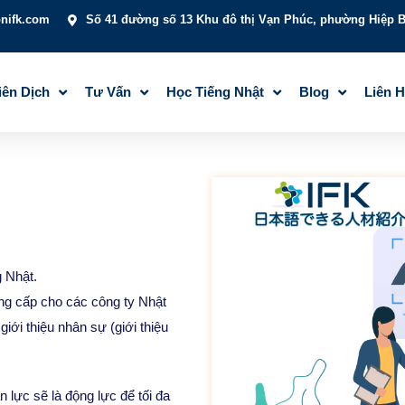
onifk.com
Số 41 đường số 13 Khu đô thị Vạn Phúc, phường Hiệp B
iên Dịch
Tư Vấn
Học Tiếng Nhật
Blog
Liên 
g Nhật.
ung cấp cho các công ty Nhật
iới thiệu nhân sự (giới thiệu
 lực sẽ là động lực để tối đa