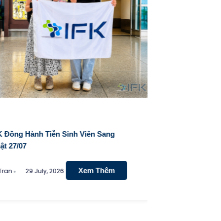
Đồng Hành Tiễn Sinh Viên Sang
27/07
Xem Thêm
n
29 July, 2026
IFK tiễn sin