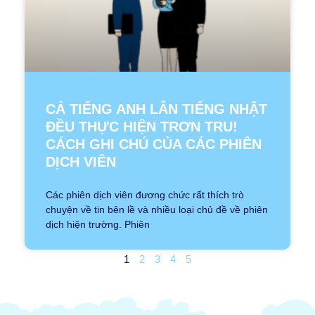
CẢ TIẾNG ANH LẪN TIẾNG NHẬT
ĐỀU THỰC HIỆN TRƠN TRU!
CÁCH GHI CHÚ CỦA CÁC PHIÊN
DỊCH VIÊN
Các phiên dịch viên đương chức rất thích trò
chuyện về tin bên lề và nhiều loại chủ đề về phiên
dịch hiện trường. Phiên
1
2
3
4
5