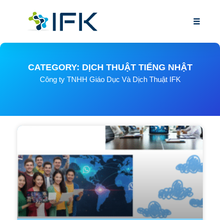
CATEGORY: DỊCH THUẬT TIẾNG NHẬT
Công ty TNHH Giáo Dục Và Dịch Thuật IFK