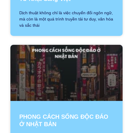
Dịch thuật không chỉ là việc chuyển đổi ngôn ngữ,
mà còn là một quá trình truyền tải tư duy, văn hóa
và sắc thái
PHONG CÁCH SỐNG ĐỘC ĐÁO
Ở NHẬT BẢN