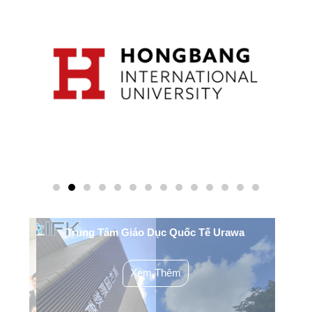
YO
Trung Tâm Giáo Dục Quốc Tế Urawa
H
Xem Thêm