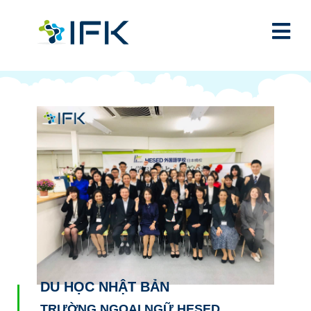
DU HỌC NHẬT BẢN
TRƯỜNG NGOẠI NGỮ HESED