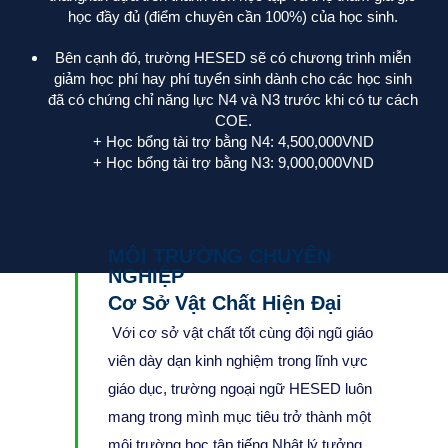
học đầy đủ (điểm chuyên cần 100%) của học sinh.
Bên cạnh đó, trường HESED sẽ có chương trình miễn
giảm học phí hay phí tuyển sinh dành cho các học sinh
đã có chứng chỉ năng lực N4 và N3 trước khi có tư cách
COE.
+ Học bổng tài trợ bằng N4: 4,500,000VND
+ Học bổng tài trợ bằng N3: 9,000,000VND
MÔI TRƯỜNG CHUYÊN
NGHIỆP
Cơ Sở Vật Chất Hiện Đại
Với cơ sở vật chất tốt cùng đội ngũ giáo
viên dày dạn kinh nghiệm trong lĩnh vực
giáo dục, trường ngoại ngữ HESED luôn
mang trong mình mục tiêu trở thành một
môi trường học tập tiếng Nhật lý tưởng