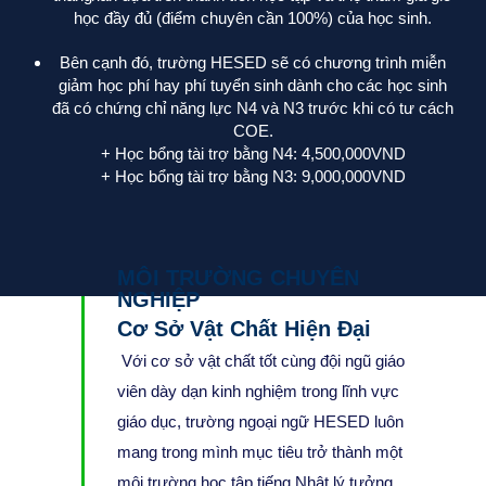
học đầy đủ (điểm chuyên cần 100%) của học sinh.
Bên cạnh đó, trường HESED sẽ có chương trình miễn
giảm học phí hay phí tuyển sinh dành cho các học sinh
đã có chứng chỉ năng lực N4 và N3 trước khi có tư cách
COE.
+ Học bổng tài trợ bằng N4: 4,500,000VND
+ Học bổng tài trợ bằng N3: 9,000,000VND
MÔI TRƯỜNG CHUYÊN
NGHIỆP
Cơ Sở Vật Chất Hiện Đại
Với cơ sở vật chất tốt cùng đội ngũ giáo
viên dày dạn kinh nghiệm trong lĩnh vực
giáo dục, trường ngoại ngữ HESED luôn
mang trong mình mục tiêu trở thành một
môi trường học tập tiếng Nhật lý tưởng