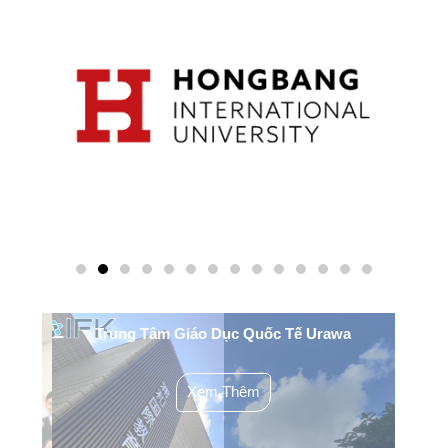
YO
Trung Tâm Giáo Dục Quốc Tế Urawa
H
Xem Thêm