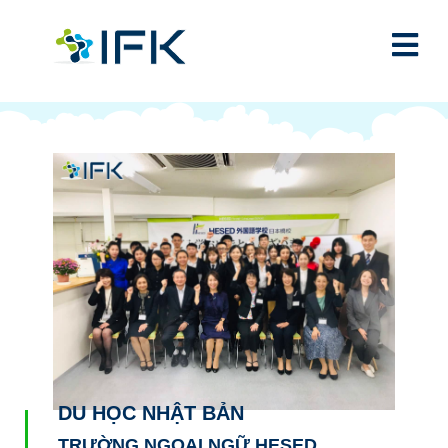
DU HỌC NHẬT BẢN
TRƯỜNG NGOẠI NGỮ HESED