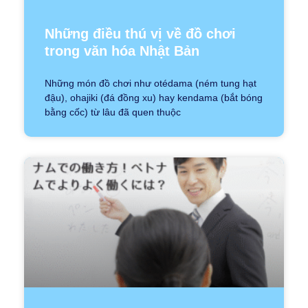
Những điều thú vị về đồ chơi
trong văn hóa Nhật Bản
Những món đồ chơi như otédama (ném tung hạt
đậu), ohajiki (đá đồng xu) hay kendama (bắt bóng
bằng cốc) từ lâu đã quen thuộc