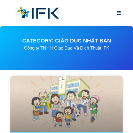
CATEGORY: GIÁO DỤC NHẬT BẢN
Công ty TNHH Giáo Dục Và Dịch Thuật IFK