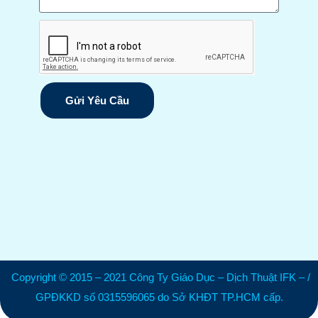
Gửi Yêu Cầu
Copyright © 2015 – 2021 Công Ty Giáo Dục – Dịch Thuật IFK – /
GPĐKKD số 0315596065 do Sở KHĐT TP.HCM cấp.