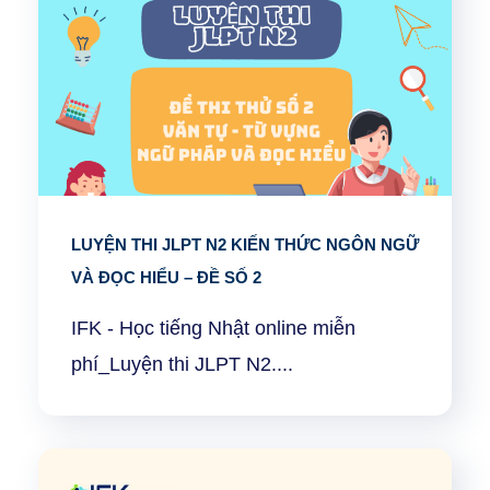
LUYỆN THI JLPT N2 KIẾN THỨC NGÔN NGỮ
VÀ ĐỌC HIỂU – ĐỀ SỐ 2
IFK - Học tiếng Nhật online miễn
phí_Luyện thi JLPT N2....