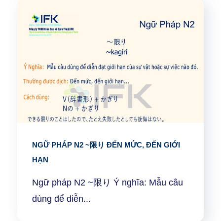
NGỮ PHÁP N2 ~限り ĐẾN MỨC, ĐẾN GIỚI
HẠN
Ngữ pháp N2 ~限り Ý nghĩa: Mẫu câu
dùng để diễn...