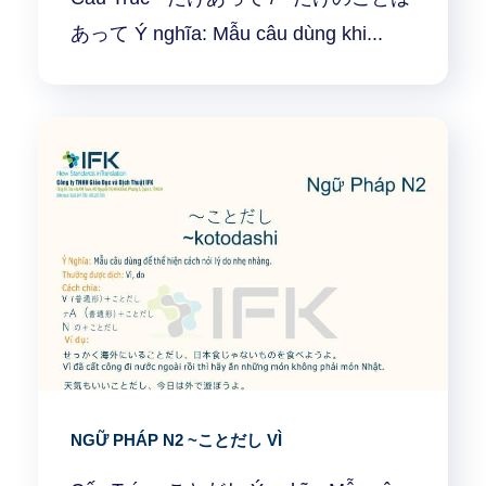
あって Ý nghĩa: Mẫu câu dùng khi...
NGỮ PHÁP N2 ~ことだし VÌ