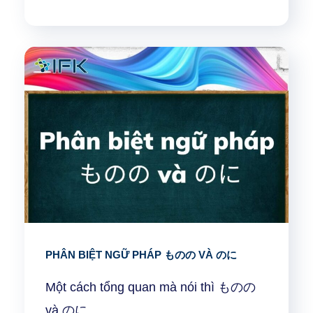
PHÂN BIỆT NGỮ PHÁP ものの VÀ のに
Một cách tổng quan mà nói thì ものの
và のに...