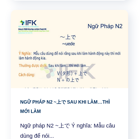
NGỮ PHÁP N2 ~上で SAU KHI LÀM…THÌ
MỚI LÀM
Ngữ pháp N2 ~上で Ý nghĩa: Mẫu câu
dùng để nói...