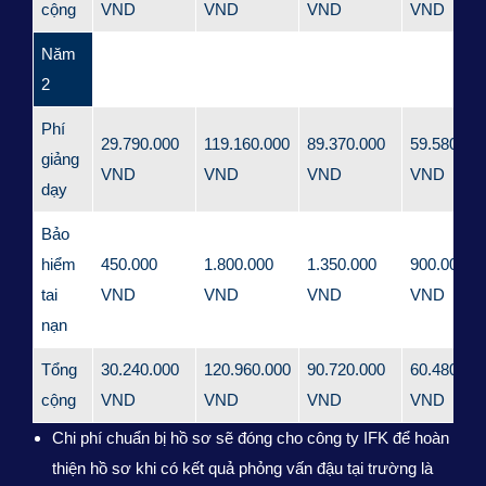
cộng
VND
VND
VND
VND
Năm
2
Phí
29.790.000
119.160.000
89.370.000
59.580.00
giảng
VND
VND
VND
VND
dạy
Bảo
hiểm
450.000
1.800.000
1.350.000
900.000
tai
VND
VND
VND
VND
nạn
Tổng
30.240.000
120.960.000
90.720.000
60.480.00
cộng
VND
VND
VND
VND
Chi phí chuẩn bị hồ sơ sẽ đóng cho công ty IFK để hoàn
thiện hồ sơ khi có kết quả phỏng vấn đậu tại trường là