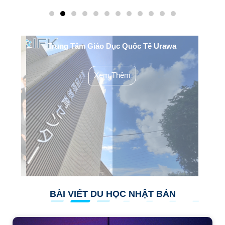
YO
Trung Tâm Giáo Dục Quốc Tế Urawa
H
Xem Thêm
BÀI VIẾT DU HỌC NHẬT BẢN