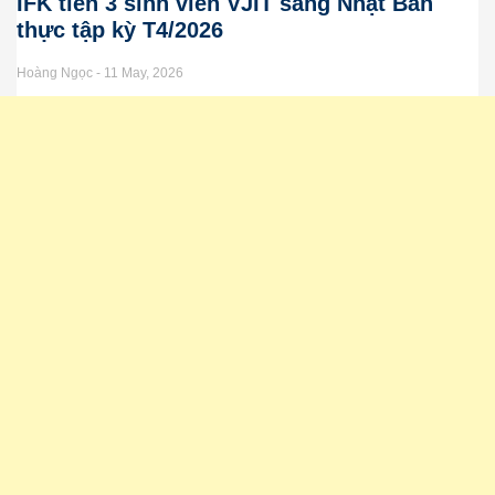
IFK tiễn 3 sinh viên VJIT sang Nhật Bản
thực tập kỳ T4/2026
Hoàng Ngọc
11 May, 2026