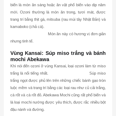
biển là món ăn sáng hoặc ăn vặt phổ biến vào dịp năm
mới. Ozoni thường là món ăn trong, tươi mát, được
trang trí bằng thịt gà, mitsuba (rau mùi tây Nhật Bản) và
kamaboko (chả cá).
Món ăn này có hương vị đơn giản
nhưng tinh tế.
Vùng Kansai: Súp miso trắng và bánh
mochi Abekawa
Khi nói đến ozoni ở vùng Kansai, loại ozoni làm từ miso
trắng là nổi tiếng nhất. Súp miso
trắng ngọt được phủ lên trên những chiếc bánh gạo tròn
luộc mềm và trang trí bằng các loại rau như củ cải trắng,
cà rốt và cà rốt đỏ. Abekawa Mochi cũng rất phổ biến và
là loại mochi nướng được yêu thích, được rắc nhiều bột
đậu nành và đường.