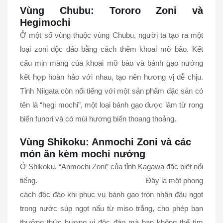
Vùng Chubu: Tororo Zoni và
Hegimochi
Ở một số vùng thuộc vùng Chubu, người ta tạo ra một
loại zoni độc đáo bằng cách thêm khoai mỡ bào. Kết
cấu mịn màng của khoai mỡ bào và bánh gạo nướng
kết hợp hoàn hảo với nhau, tạo nên hương vị dễ chịu.
Tỉnh Niigata còn nổi tiếng với một sản phẩm đặc sản có
tên là “hegi mochi”, một loại bánh gạo được làm từ rong
biển funori và có mùi hương biển thoang thoảng.
Vùng Shikoku: Anmochi Zoni và các
món ăn kèm mochi nướng
Ở Shikoku, “Anmochi Zoni” của tỉnh Kagawa đặc biệt nổi
tiếng. Đây là một phong
cách độc đáo khi phục vụ bánh gạo tròn nhân đậu ngọt
trong nước súp ngọt nấu từ miso trắng, cho phép bạn
thưởng thức hương vị độc đáo mà bạn không thể tìm