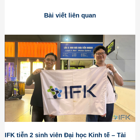
Bài viết liên quan
IFK tiễn 2 sinh viên Đại học Kinh tế – Tài