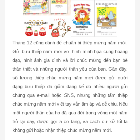
Tháng 12 cũng dành để chuẩn bị thiệp mừng năm mới.
Gửi bưu thiếp năm mới với hình minh họa cung hoàng
đạo, hình ảnh gia đình và lời chúc mừng đến bạn bè
thân thiết và những người thân yêu của bạn. Gần đây,
số lượng thiệp chúc mừng năm mới được gửi dưới
dạng bưu thiếp đã giảm đáng kể do nhiều người gửi
chúng qua e-mail hoặc SNS, nhưng những tấm thiệp
chúc mừng năm mới viết tay vẫn ấm áp và dễ chịu. Nếu
một người thân của họ đã qua đời trong vòng một năm
trở lại đây, được gọi là có tang, và cách cư xử tốt là
không gửi hoặc nhận thiệp chúc mừng năm mới.