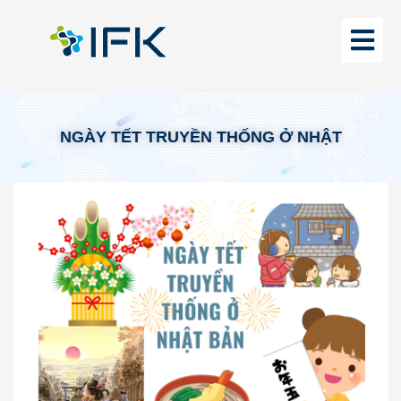
NGÀY TẾT TRUYỀN THỐNG Ở NHẬT