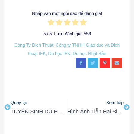
Nhấp vào một ngôi sao để đánh giá!
5
/ 5. Lượt đánh giá:
556
Công Ty Dịch Thuật
,
Công ty TNHH Giáo dục và Dịch
thuật IFK
,
Du học IFK
,
Du học Nhật Bản
Quay lại
Xem tiếp
TUYỂN SINH DU HỌC NHẬT BẢN 2023
Hình Ảnh Tiễn Hai Sinh Viên Internship 1/2023 Tại Onuma Nhật Bản