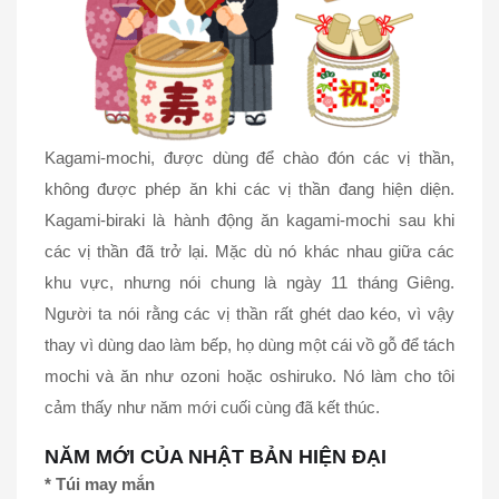
Kagami-mochi, được dùng để chào đón các vị thần,
không được phép ăn khi các vị thần đang hiện diện.
Kagami-biraki là hành động ăn kagami-mochi sau khi
các vị thần đã trở lại. Mặc dù nó khác nhau giữa các
khu vực, nhưng nói chung là ngày 11 tháng Giêng.
Người ta nói rằng các vị thần rất ghét dao kéo, vì vậy
thay vì dùng dao làm bếp, họ dùng một cái vồ gỗ để tách
mochi và ăn như ozoni hoặc oshiruko. Nó làm cho tôi
cảm thấy như năm mới cuối cùng đã kết thúc.
NĂM MỚI CỦA NHẬT BẢN HIỆN ĐẠI
* Túi may mắn