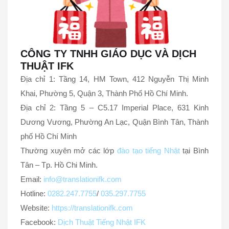
CÔNG TY TNHH GIÁO DỤC VÀ DỊCH
THUẬT IFK
Địa chỉ 1: Tầng 14, HM Town, 412 Nguyễn Thị Minh
Khai, Phường 5, Quận 3, Thành Phố Hồ Chí Minh.
Địa chỉ 2: Tầng 5 – C5.17 Imperial Place, 631 Kinh
Dương Vương, Phường An Lạc, Quận Bình Tân, Thành
phố Hồ Chí Minh
Thường xuyên mở các lớp
đào tạo tiếng Nhật
tại Bình
Tân – Tp. Hồ Chi Minh.
Email:
info@translationifk.com
Hotline:
0282.247.7755
/
035.297.7755
Website:
https://translationifk.com
Facebook:
Dịch Thuật Tiếng Nhật IFK