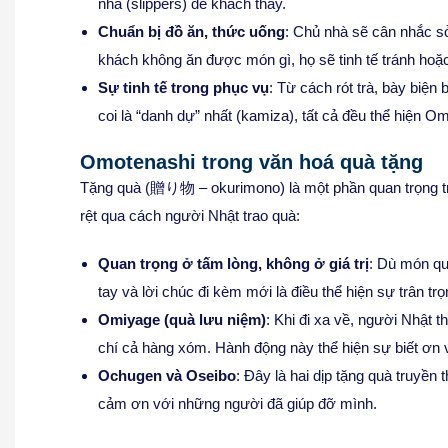
nhà (slippers) để khách thay.
Chuẩn bị đồ ăn, thức uống
: Chủ nhà sẽ cân nhắc sở
khách không ăn được món gì, họ sẽ tinh tế tránh hoặc
Sự tinh tế trong phục vụ
: Từ cách rót trà, bày biệ
coi là “danh dự” nhất (kamiza), tất cả đều thể hiện O
Omotenashi trong văn hoá quà tặng
Tặng quà (贈り物 – okurimono) là một phần quan trọng tr
rệt qua cách người Nhật trao quà:
Quan trọng ở tấm lòng, không ở giá trị
: Dù món qu
tay và lời chúc đi kèm mới là điều thể hiện sự trân trọ
Omiyage (quà lưu niệm)
: Khi đi xa về, người Nhật
chí cả hàng xóm. Hành động này thể hiện sự biết ơn 
Ochugen và Oseibo
: Đây là hai dịp tặng quà truyề
cảm ơn với những người đã giúp đỡ mình.