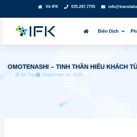
Về IFK
035.297.7755
info@translati
Biên Dịch
Ph
OMOTENASHI – TINH THẦN HIẾU KHÁCH T
Mi Tran
September 10, 2025