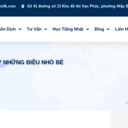
onifk.com
Số 41 đường số 13 Khu đô thị Vạn Phúc, phường Hiệp B
iên Dịch
Tư Vấn
Học Tiếng Nhật
Blog
Liên 
Ừ NHỮNG ĐIỀU NHỎ BÉ