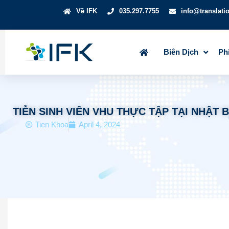
Về IFK
035.297.7755
info@translati
Biên Dịch
Ph
TIỄN SINH VIÊN VHU THỰC TẬP TẠI NHẬT B
Tien Khoa
April 4, 2024