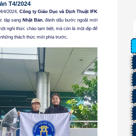
Bản T4/2024
 4/4/2024,
Công ty Giáo Dục và Dịch Thuật IFK
hực tập sang
Nhật Bản
, đánh dấu bước ngoặt mới
một nghi thức chào tạm biệt, mà còn là một dịp để
o những thách thức mới phía trước.