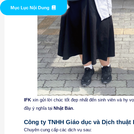
Mục Lục Nội Dung
IFK
xin gửi lời chúc tốt đẹp nhất đến sinh viên và hy 
đầy ý nghĩa tại
Nhật Bản
.
Công ty TNHH Giáo dục và Dịch thuật 
Chuyên cung cấp các dịch vụ sau: