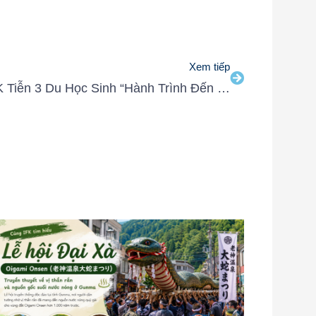
Xem tiếp
IFK Tiễn 3 Du Học Sinh “Hành Trình Đến Nhật Bản: Sáng Tạo và Tương Lai”