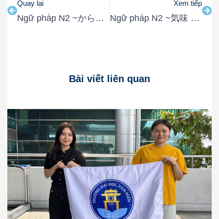
Quay lại
Xem tiếp
Ngữ pháp N2 ~からすると / からすれば Đối với
Ngữ pháp N2 ~気味 Có vẻ hơi
Bài viết liên quan