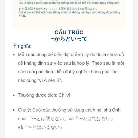
CẤU TRÚC
~からといって
Ý nghĩa:
Mẫu câu dùng để diễn đạt chỉ với lý do đó là chưa đủ
để khẳng định sự việc sau là hợp lý. Theo sau là một
cách nói phủ định, diễn đạt ý nghĩa không phải lúc
nào cũng “vì A nên B”.
Thường được dịch: Chỉ vì
Chú ý: Cuối câu thường sử dụng cách nói phủ định
như 「〜とは限らない」và「〜わけではない」
và「〜とはいえない」.