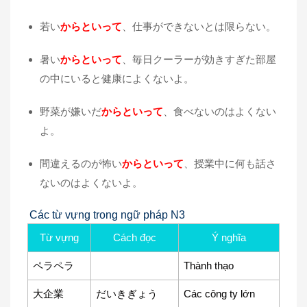
若い
からといって
、仕事ができないとは限らない。
暑い
からといって
、毎日クーラーが効きすぎた部屋
の中にいると健康によくないよ。
野菜が嫌いだ
からといって
、食べないのはよくない
よ。
間違えるのが怖い
からといって
、授業中に何も話さ
ないのはよくないよ。
Các từ vựng trong ngữ pháp N3
Từ vựng
Cách đọc
Ý nghĩa
ペラペラ
Thành thạo
大企業
だいきぎょう
Các công ty lớn