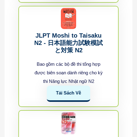
JLPT Moshi to Taisaku
N2 - 日本語能力試験模試
と対策 N2
Bao gồm các bộ đề thi tổng hợp
được biên soạn dành riêng cho kỳ
thi Năng lực Nhật ngữ N2
Tải Sách Về