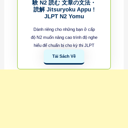
験 N2 読む 文章の文法・
読解 Jitsuryoku Appu !
JLPT N2 Yomu
Dành riêng cho những bạn ở cấp
độ N2 muốn nâng cao trình độ nghe
hiểu để chuẩn bị cho kỳ thi JLPT
Tải Sách Về