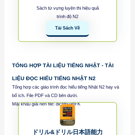
Sách từ vựng luyện thi hiệu quả
trình độ N2
Tải Sách Về
TỔNG HỢP TÀI LIỆU TIẾNG NHẬT - TÀI
LIỆU ĐỌC HIỂU TIẾNG NHẬT N2
Tổng hợp các giáo trình đọc hiểu tiếng Nhật N2 hay và
bổ ích. File PDF và CD bên dưới.
Mật khẩu giải nén file: dichthuatIFK
ドリル&ドリル日本語能力