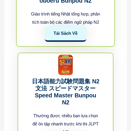
oboeru Bunpou N2
Giáo trình tiếng Nhật tổng hợp, phân
tích toàn bộ các điểm ngữ pháp N2
Tải Sách Về
日本語能力試験問題集 N2
文法 スピードマスター
Speed Master Bunpou
N2
Thường được nhiều bạn lựa chọn
để ôn tập nhanh trước khi thi JLPT