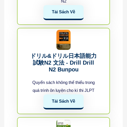
N2
Tải Sách Về
ドリル&ドリル日本語能力
試験N2 文法 - Drill Drill
N2 Bunpou
Quyển sách không thể thiếu trong
quá trình ôn luyện cho kì thi JLPT
Tải Sách Về