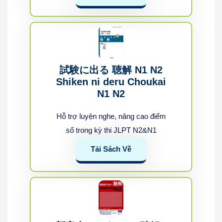
試験に出る 聴解 N1 N2
Shiken ni deru Choukai
N1 N2
Hỗ trợ luyện nghe, nâng cao điểm
số trong kỳ thi JLPT N2&N1
Tải Sách Về