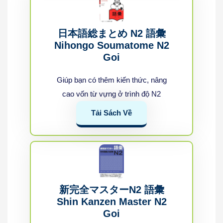
日本語総まとめ N2 語彙
Nihongo Soumatome N2
Goi
Giúp bạn có thêm kiến thức, nâng
cao vốn từ vựng ở trình độ N2
Tải Sách Về
新完全マスターN2 語彙
Shin Kanzen Master N2
Goi