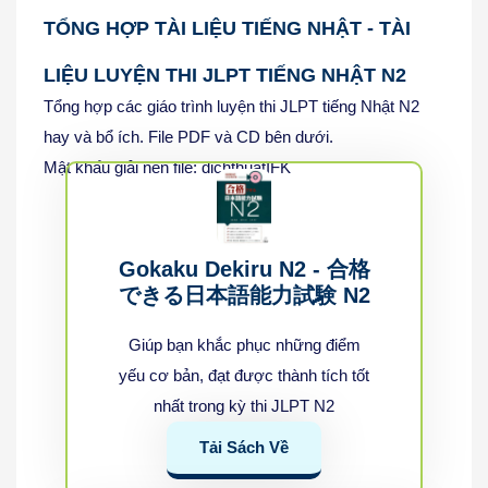
TỔNG HỢP TÀI LIỆU TIẾNG NHẬT - TÀI
LIỆU LUYỆN THI JLPT TIẾNG NHẬT N2
Tổng hợp các giáo trình luyện thi JLPT tiếng Nhật N2
hay và bổ ích. File PDF và CD bên dưới.
Mật khẩu giải nén file: dichthuatIFK
Gokaku Dekiru N2 - 合格
できる日本語能力試験 N2
Giúp bạn khắc phục những điểm
yếu cơ bản, đạt được thành tích tốt
nhất trong kỳ thi JLPT N2
Tải Sách Về