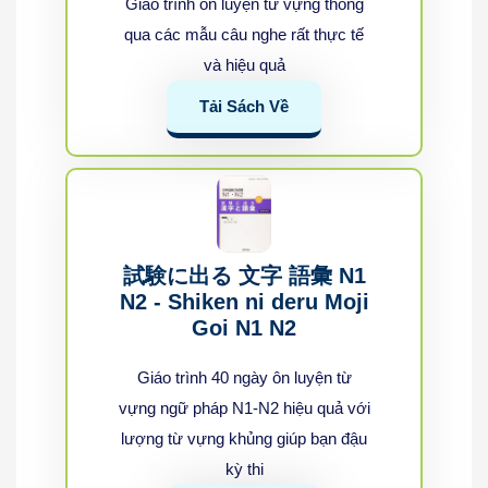
Giáo trình ôn luyện từ vựng thông
qua các mẫu câu nghe rất thực tế
và hiệu quả
Tải Sách Về
試験に出る 文字 語彙 N1
N2 - Shiken ni deru Moji
Goi N1 N2
Giáo trình 40 ngày ôn luyện từ
vựng ngữ pháp N1-N2 hiệu quả với
lượng từ vựng khủng giúp bạn đậu
kỳ thi