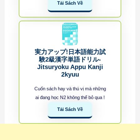
Tải Sách Về
実力アップ!日本語能力試
験2級漢字単語ドリル-
Jitsuryoku Appu Kanji
2kyuu
Cuốn sách hay và thú vị mà những
ai đang học N2 không thể bỏ qua !
Tải Sách Về