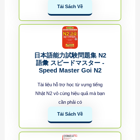
Tải Sách Về
日本語能力試験問題集 N2
語彙 スピードマスター -
Speed Master Goi N2
Tài liệu hỗ trợ học từ vựng tiếng
Nhật N2 vô cùng hiệu quả mà bạn
cần phải có
Tải Sách Về