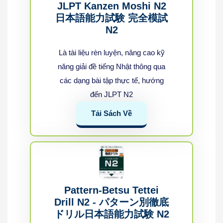
JLPT Kanzen Moshi N2
日本語能力試験 完全模試
N2
Là tài liệu rèn luyện, nâng cao kỹ
năng giải đề tiếng Nhật thông qua
các dạng bài tập thực tế, hướng
đến JLPT N2
Tải Sách Về
Pattern-Betsu Tettei
Drill N2 - パターン別徹底
ドリル日本語能力試験 N2