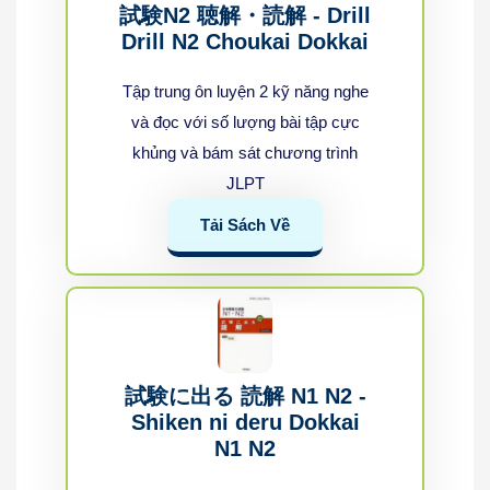
試験N2 聴解・読解 - Drill
Drill N2 Choukai Dokkai
Tập trung ôn luyện 2 kỹ năng nghe
và đọc với số lượng bài tập cực
khủng và bám sát chương trình
JLPT​
Tải Sách Về
試験に出る 読解 N1 N2 -
Shiken ni deru Dokkai
N1 N2