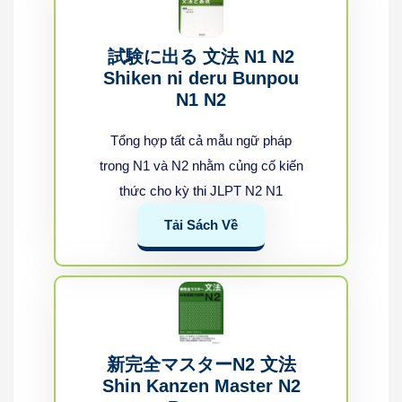
試験に出る 文法 N1 N2
Shiken ni deru Bunpou
N1 N2
Tổng hợp tất cả mẫu ngữ pháp
trong N1 và N2 nhằm củng cố kiến
thức cho kỳ thi JLPT N2 N1
Tải Sách Về
新完全マスターN2 文法
Shin Kanzen Master N2