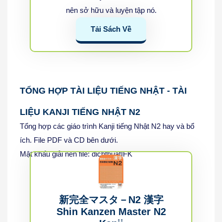
nên sở hữu và luyện tập nó.
Tải Sách Về
TỔNG HỢP TÀI LIỆU TIẾNG NHẬT - TÀI
LIỆU KANJI TIẾNG NHẬT N2
Tổng hợp các giáo trình Kanji tiếng Nhật N2 hay và bổ
ích. File PDF và CD bên dưới.
Mật khẩu giải nén file: dichthuatIFK
新完全マスタ－N2 漢字
Shin Kanzen Master N2