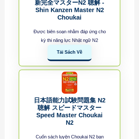
新完全マスターN2 聴解 -
Shin Kanzen Master N2
Choukai
Được biên soạn nhằm đáp ứng cho
kỳ thi năng lực Nhật ngữ N2
Tải Sách Về
日本語能力試験問題集 N2
聴解 スピードマスター
Speed Master Choukai
N2
Cuốn sách luyện Choukai N2 bạn