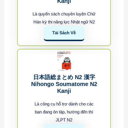
Kanji
Là quyển sách chuyên luyện Chữ
Hán kỳ thi năng lực Nhật ngữ N2
Tải Sách Về
日本語総まとめ N2 漢字
Nihongo Soumatome N2
Kanji
Là công cụ hỗ trợ dành cho các
bạn đang ôn tập, hướng đến thì
JLPT N2